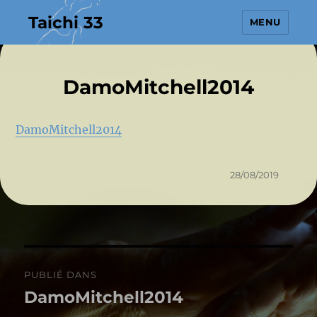
Taichi 33
MENU
DamoMitchell2014
DamoMitchell2014
Publié
28/08/2019
le
Navigation
PUBLIÉ DANS
de
DamoMitchell2014