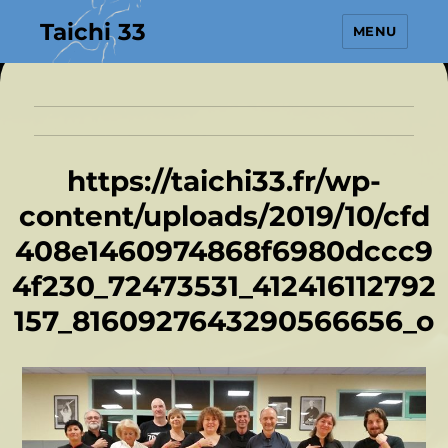
Taichi 33
MENU
https://taichi33.fr/wp-
content/uploads/2019/10/cfd
408e1460974868f6980dccc9
4f230_72473531_412416112792
157_8160927643290566656_o