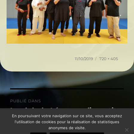
Publié
Taille
11/10/2019
720 × 405
le
réelle
Navigation
PUBLIÉ DANS
de
Le club de Léognan s’investit
En poursuivant votre navigation sur ce site, vous acceptez
pour les Rubans Roses.
l’article
l'utilisation de cookies pour la réalisation de statistiques
anonymes de visite.